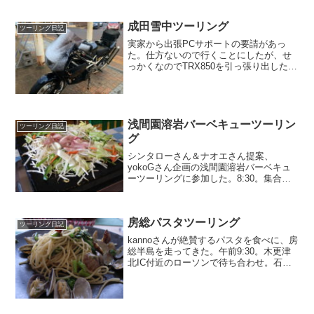
しいままにする御仁は、さすがスケール
が違う...
成田雪中ツーリング
ツーリング日記
実家から出張PCサポートの要請があっ
た。仕方ないので行くことにしたが、せ
っかくなのでTRX850を引っ張り出した。
ついでに、成田ゆめ牧場で開催される「2
りんかん祭りWinter 2019」に寄ってみよ
うと思って。練馬の自宅から外環道に入
る。...
浅間園溶岩バーベキューツーリン
ツーリング日記
グ
シンタローさん＆ナオエさん提案、
yokoGさん企画の浅間園溶岩バーベキュ
ーツーリングに参加した。8:30。集合場
所のあきる野IC最寄りのサンクスに到
着。すでにシンタローさん、もっさりさ
んが到着していた。その後、続々とメン
房総パスタツーリング
バーが集結し、出発時...
ツーリング日記
kannoさんが絶賛するパスタを食べに、房
総半島を走ってきた。午前9:30。木更津
北IC付近のローソンで待ち合わせ。石神
井公園を8:00に出たので余裕かなと思い
きや、首都高4号線が混み混みで、予想以
上に時間がかかって焦ってしまった。湾
岸線に...