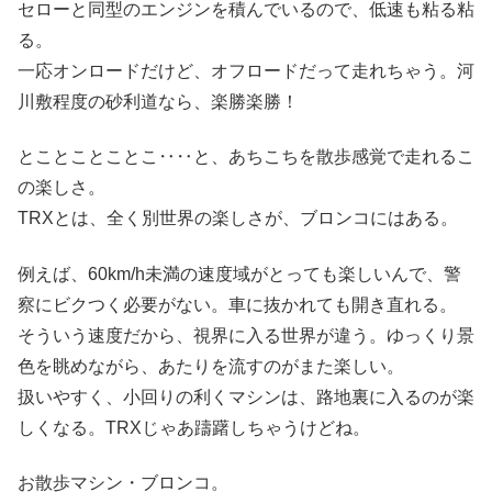
セローと同型のエンジンを積んでいるので、低速も粘る粘
る。
一応オンロードだけど、オフロードだって走れちゃう。河
川敷程度の砂利道なら、楽勝楽勝！
とことことことこ‥‥と、あちこちを散歩感覚で走れるこ
の楽しさ。
TRXとは、全く別世界の楽しさが、ブロンコにはある。
例えば、60km/h未満の速度域がとっても楽しいんで、警
察にビクつく必要がない。車に抜かれても開き直れる。
そういう速度だから、視界に入る世界が違う。ゆっくり景
色を眺めながら、あたりを流すのがまた楽しい。
扱いやすく、小回りの利くマシンは、路地裏に入るのが楽
しくなる。TRXじゃあ躊躇しちゃうけどね。
お散歩マシン・ブロンコ。