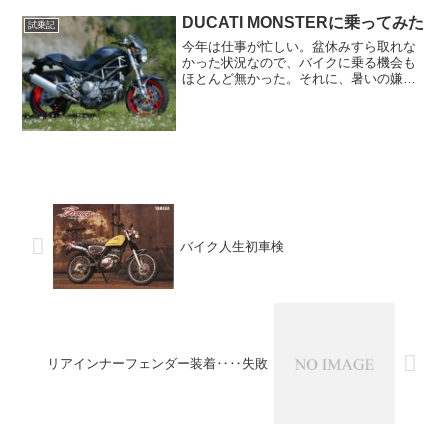
DUCATI MONSTERに乗ってみた
試乗記
今年は仕事が忙しい。盆休みすら取れな
かった状況なので、バイクに乗る機会も
ほとんど無かった。それに、暑いの嫌い
だし。9月になり、涼しくなり、仕事も若
干落ち着いてきた。いいタイミングで、
TRX-MLの北関東ツーリングが開催される
とは！コレは参加...
バイク人生初車検
リアインナーフェンダー装着‥‥失敗