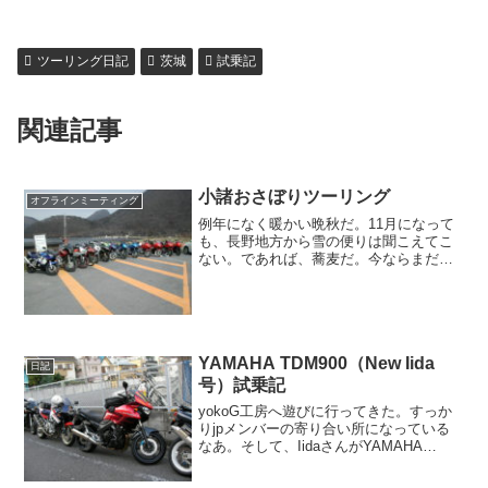
ツーリング日記
茨城
試乗記
関連記事
小諸おさぼりツーリング
オフラインミーティング
例年になく暖かい晩秋だ。11月になって
も、長野地方から雪の便りは聞こえてこ
ない。であれば、蕎麦だ。今ならまだ
「そば七」の蕎麦を食いに行けるぞう。
じゅるるっ（←ヨダレをすする音）。て
なワケで、小諸に蕎麦を食いに行くツー
リングを企画した。風邪の...
YAMAHA TDM900（New Iida
日記
号）試乗記
yokoG工房へ遊びに行ってきた。すっか
りjpメンバーの寄り合い所になっている
なあ。そして、IidaさんがYAMAHA
TDM900を増車した。納車は今年の4月初
旬の雪の日だった。最凶雨男の笑号をほ