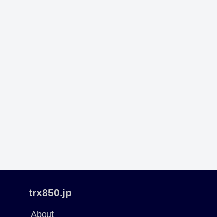
trx850.jp
About