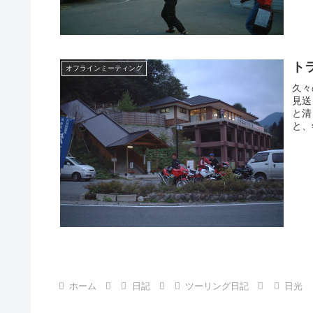
ト
オフラインミーティング
久々
見送
と清
と、
ホーム
日記
ツーリング日記
日光