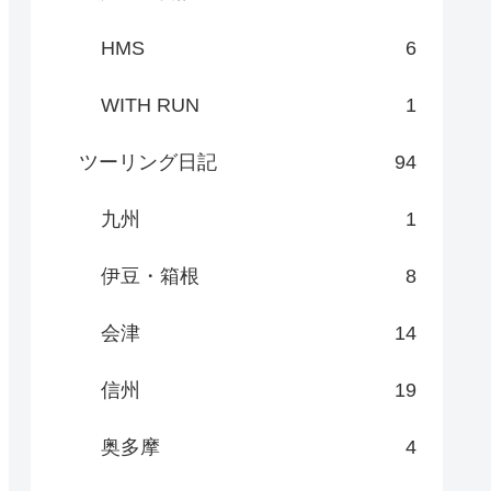
HMS
6
WITH RUN
1
ツーリング日記
94
九州
1
伊豆・箱根
8
会津
14
信州
19
奥多摩
4