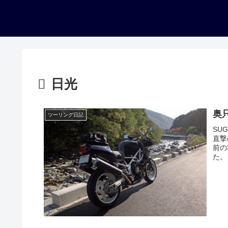
日光
奥
ツーリング日記
SU
直撃
前の
た。