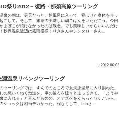
GO祭り2012 – 復路・那須高原ツーリング
温泉の朝は、曇天だった。朝風呂に入って、寝ぼけた身体をサッ
起こして。そして、旅館の美味しい朝ごはんをいただこう。今回
かまぼこが焼けなかったのは残念。でも美味しいからいいんだけ
！秋保温泉近辺は霧雨模様くりきさんやシンタローさん...
2012.06.03
夫淵温泉リベンジツーリング
のツーリングでは、すんでのところで女夫淵温泉に入り損ねた。
しの悪いくねくね道を、車の後ろを延々と走ってきて、「ようや
泉に入れる」と喜んだものの、オアズケをくらったワケだから、
のショックは相当デカかった。程なくして、Iidaさ...