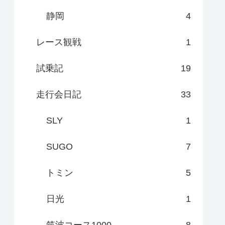
静岡
4
レース観戦
1
試乗記
19
走行会日記
33
SLY
1
SUGO
7
トミン
5
日光
1
筑波コース1000
8