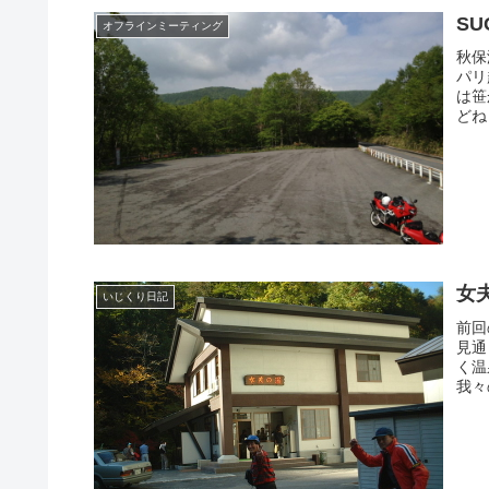
SU
オフラインミーティング
秋保
パリ
は笹
どね
女
いじくり日記
前回
見通
く温
我々