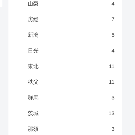
山梨
4
房総
7
新潟
5
日光
4
東北
11
秩父
11
群馬
3
茨城
13
那須
3