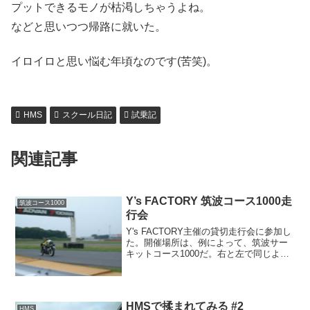
プットできるモノが枯渇しちゃうよね。
などと思いつつ帰路に就いた。
イロイロと思い悩む年頃なのです(苦笑)。
HMS
スクール日記
試乗記
関連記事
Y’s FACTORY 筑波コース1000走
筑波コース1000
行会
Y's FACTORY主催の貸切走行会に参加し
た。開催場所は、例によって、筑波サー
キットコース1000だ。右と左で同じよう
な走りが出来るようにすること。数日前
のトミン走行会で見つかったこの課題
を、重点的に練習するつもりで、今回の
走行会に望ん...
HMSで揉まれてみる #2
HMS