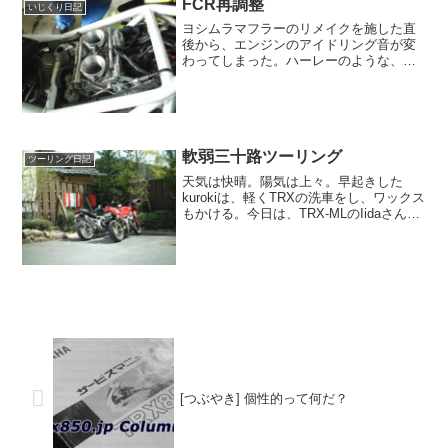
FCR再調整
いじくり日記
ヨシムラマフラーのリメイクを施した直
後から、エンジンのアイドリング音が変
わってしまった。ハーレーのような、不
規則なリズムを刻むのだ。サイレンサー
の状態が変わったことが影響して、FCR
キャブのセッティングに狂いが生じてし
まったかも。そこで、A...
軟弱三十路ツーリング
ツーリング日記
天気は快晴。陽気は上々。早起きした
kurokiは、軽くTRXの洗車をし、ワックス
もかける。今日は、TRX-MLのIidaさんと
のツーリング。榛名山や浅間山をちんた
ら走って、温泉と蕎麦と珈琲を楽しむ軟
弱ツーリングなのだ。スピードメーター
が.....
[つぶやき] 個性的って何だ？