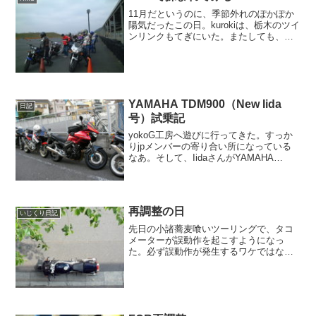
11月だというのに、季節外れのぽかぽか
陽気だったこの日。kurokiは、栃木のツイ
ンリンクもてぎにいた。またしても、
Hondaモーターサイクリストスクール
（HMS）の「ベーシック1day（中級1日
コース）」に参加するのだ。前回、Y's
FA...
YAMAHA TDM900（New Iida
日記
号）試乗記
yokoG工房へ遊びに行ってきた。すっか
りjpメンバーの寄り合い所になっている
なあ。そして、IidaさんがYAMAHA
TDM900を増車した。納車は今年の4月初
旬の雪の日だった。最凶雨男の笑号をほ
しいままにする御仁は、さすがスケール
が違う...
再調整の日
いじくり日記
先日の小諸蕎麦喰いツーリングで、タコ
メーターが誤動作を起こすようになっ
た。必ず誤動作が発生するワケではな
く、時折発生するのがいやらしい。FCR
を装着してからのトラブルなので、AMS
FUJIIで見てもらうことにした。「新緑の
まぶしい今日は...