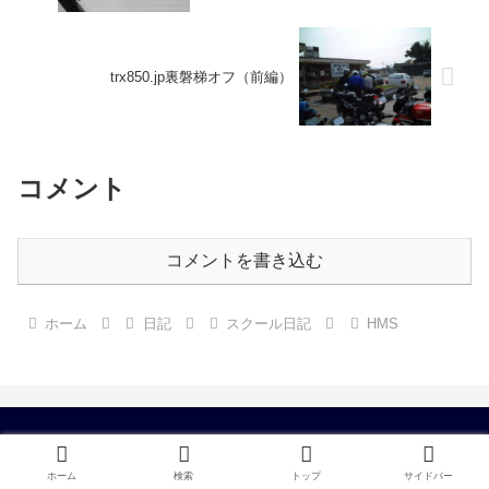
trx850.jp裏磐梯オフ（前編）
コメント
コメントを書き込む
ホーム
日記
スクール日記
HMS
trx850.jp
ホーム
検索
トップ
サイドバー