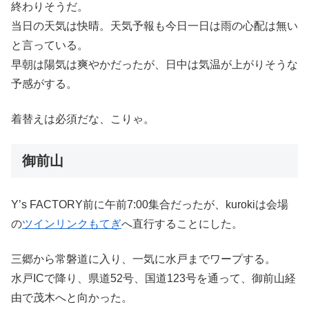
終わりそうだ。
当日の天気は快晴。天気予報も今日一日は雨の心配は無い
と言っている。
早朝は陽気は爽やかだったが、日中は気温が上がりそうな
予感がする。
着替えは必須だな、こりゃ。
御前山
Y’s FACTORY前に午前7:00集合だったが、kurokiは会場
の
ツインリンクもてぎ
へ直行することにした。
三郷から常磐道に入り、一気に水戸までワープする。
水戸ICで降り、県道52号、国道123号を通って、御前山経
由で茂木へと向かった。