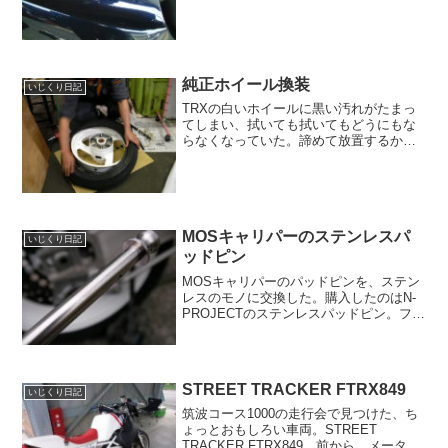
けて目を閉じると、数日前までの多忙な
毎日を思い出す。会社に泊まり込むほど
追い込まれた仕事に、ようやく一区切り
ついたのが、4月1日の...
純正ホイール換装
いじくり日記
TRXの白いホイールに黒い汚れがたまっ
てしまい、拭いても拭いてもどうにもな
らなくなっていた。諦めて放置するか、
思い切って思い切ってホイールの換装す
るか。そういえば、どこかの雨男さん
が、YZF-R6の軽量ホイールに乾燥された
と聞いた。TRXの...
MOSキャリパーのステンレスパ
いじくり日記
ッドピン
MOSキャリパーのパッドピンを、ステン
レスのモノに交換した。購入したのはN-
PROJECTのステンレスパッドピン。フロ
ント左右用、リア用をそれぞれ2つ購入。
つまみが大きいので、ピンを回しやす
く、脱着しやすくなっている。ワイヤリ
ング用の穴も開...
STREET TRACKER FTRX849
いじくり日記
筑波コース1000の走行会で見つけた、ち
ょっとおもしろい車両。STREET
TRACKER FTRX849。前から。メーター