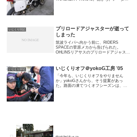
周り。タンク。スーパートラップマフラ
ー。ゼッケンプレートと、見慣れたトラ
スフレーム。メーター周りのゼッケンプ
レート。...
プリロードアジャスターが逝って
いじくり日記
しまった
筑波ライパへ向かう前に、RIDERS
SPACEの菅原メカから告げられた。
OHLINSリアサスのプリロードアジャスタ
ーが、逝ってしまっていると。kuroki号の
OHLINSリアサスには、油圧式のリモート
プリロードアジャスターが装備されてい
いじくりオフ＠yokoG工房 ’05
いじくり日記
る...
「今年も、いじくりオフをやりません
か」yokoGさんから、そう提案があっ
た。路面の凍てつくオフシーズンは、思
う存分バイクをいじくろう。そんなノリ
で企画された昨年2月のいじくりオフだっ
たが、思いの外好評だった。参加メンバ
ー今年も懲りずに集まっ...