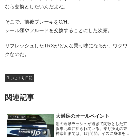
なら交換としたいんだよね。
そこで、前後ブレーキをO/H。
シール類やフルードを交換することにした次第。
リフレッシュしたTRXがどんな乗り味になるか、ワクワ
クなのだ。
いじくり日記
関連記事
大満足のオールペイント
いじくり日記
朝の通勤ラッシュが過ぎて閑散とした京
浜東北線に揺られている。乗り換えの東
神奈川までは、1時間弱。イスに身体を預