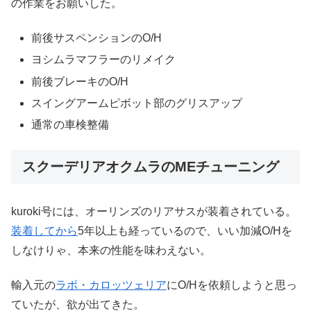
の作業をお願いした。
前後サスペンションのO/H
ヨシムラマフラーのリメイク
前後ブレーキのO/H
スイングアームピボット部のグリスアップ
通常の車検整備
スクーデリアオクムラのMEチューニング
kuroki号には、オーリンズのリアサスが装着されている。
装着してから
5年以上も経っているので、いい加減O/Hを
しなけりゃ、本来の性能を味わえない。
輸入元の
ラボ・カロッツェリア
にO/Hを依頼しようと思っ
ていたが、欲が出てきた。