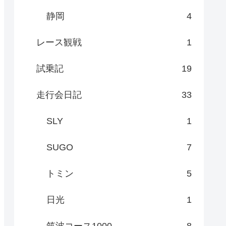
静岡
4
レース観戦
1
試乗記
19
走行会日記
33
SLY
1
SUGO
7
トミン
5
日光
1
筑波コース1000
8