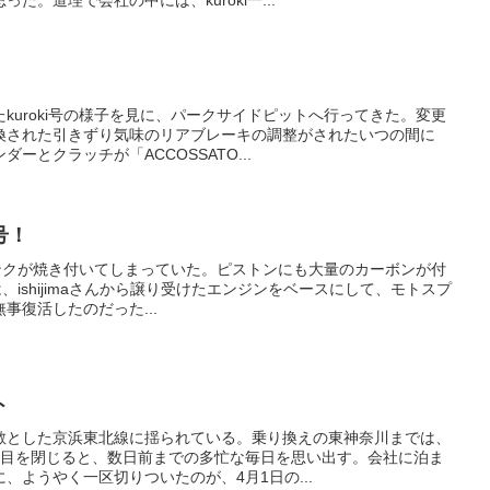
た。道理で会社の中には、kuroki一...
kuroki号の様子を見に、パークサイドピットへ行ってきた。変更
換された引きずり気味のリアブレーキの調整がされたいつの間に
ーとクラッチが「ACCOSSATO...
号！
クランクが焼き付いてしまっていた。ピストンにも大量のカーボンが付
は、ishijimaさんから譲り受けたエンジンをベースにして、モトスプ
事復活したのだった...
ト
散とした京浜東北線に揺られている。乗り換えの東神奈川までは、
て目を閉じると、数日前までの多忙な毎日を思い出す。会社に泊ま
、ようやく一区切りついたのが、4月1日の...