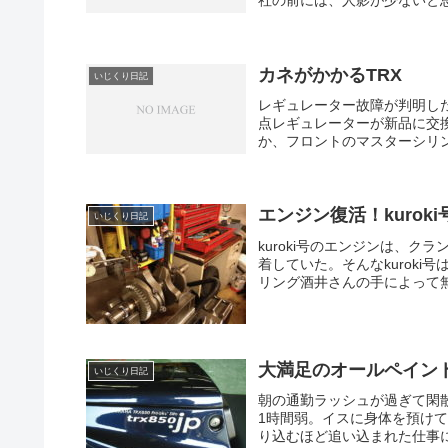
社の前には、人影が少ないと思っ
カネがかかるTRX
いじくり日記
レギュレーター故障が判明した
点レギュレーターが新品に交
か、フロントのマスターシリンダ
エンジン復活！kuroki
いじくり日記
kuroki号のエンジンは、
着していた。そんなkuroki号
リング酒井さんの手によって無
大満足のオールペイン
いじくり日記
朝の通勤ラッシュが過ぎて閑
1時間弱。イスに身体を預け
り込むほど追い込まれた仕事に