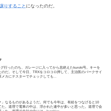
へお譲りすること
になったのだ。
ク
グ行ったのち、ガレージに入ってから息絶えたkuroki号。キーを
たのだ。そして今日、TRXをコロコロ押して、主治医のパークサイ
メカにテスターでチェックしても...
ク」なるものがあるようだ。何でも今年は、有給をつなげると10
てた。道理で電車の中は、浮かれた連中が多いと思った。道理で会