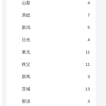
山梨
4
房総
7
新潟
5
日光
4
東北
11
秩父
11
群馬
3
茨城
13
那須
3