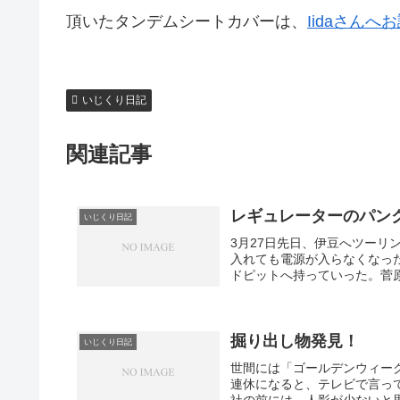
頂いたタンデムシートカバーは、
Iidaさん
いじくり日記
関連記事
レギュレーターのパン
いじくり日記
3月27日先日、伊豆へツーリン
入れても電源が入らなくなっ
ドピットへ持っていった。菅原
掘り出し物発見！
いじくり日記
世間には「ゴールデンウィー
連休になると、テレビで言っ