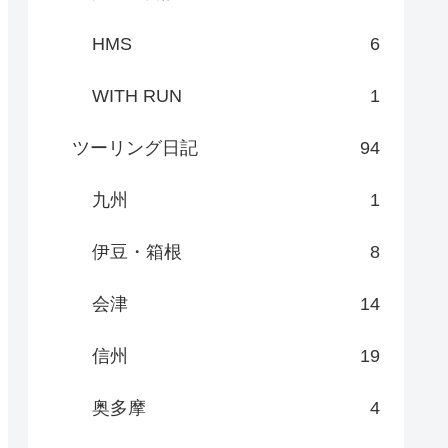
HMS
6
WITH RUN
1
ツーリング日記
94
九州
1
伊豆・箱根
8
会津
14
信州
19
奥多摩
4