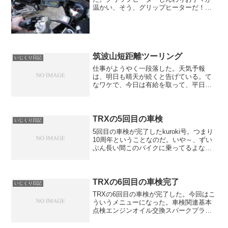
温かい、そう、グリップヒーターだ！今
までより若干太めのグリップになった。
モノはY's GEAR製をチョイス。ちなみ
に、Iidaさんのストックを流用する計画だ
った...
筑波山短距離ツーリング
いじくり日記
仕事がようやく一段落した。天気予報
は、明日も晴天が続くと告げている。て
なワケで、今日は有給を取って、平日ツ
ーリングに繰り出した。筑波山ツーリン
グ当日は、予報通りのぽかぽか陽気。
「ふにゃ～」と目尻を下げつつ、とりあ
えず筑波山へ向かう。いつも走...
TRXの5回目の車検
いじくり日記
5回目の車検が完了したkuroki号。つまり
10周年ということなのだ。いや～、ずい
ぶん長い間このバイクに乗ってるよな
あ、としみじみ感じている。10年という
年月の間に、最新バイクは劇的に進化を
遂げている。最新鋭SSなんて、ホントも
うスゴイ。ピ...
TRXの6回目の車検完了
いじくり日記
TRXの6回目の車検が完了した。今回はこ
ういうメニューになった。車検関連基本
点検エンジンオイル交換スパークプラグ
交換チェーン交換（ドリブンスプロケッ
トは部品入荷待ち）車検登録検査代行電