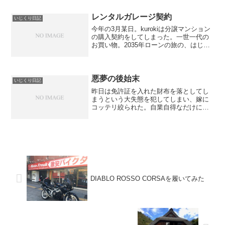
装関連レクチファイヤレギュレータ
ASSY交換バッテリー充...
レンタルガレージ契約
いじくり日記
今年の3月某日。kurokiは分譲マンション
の購入契約をしてしまった。一世一代の
お買い物。2035年ローンの旅の、はじま
りはじまりである。新居の場所は、東京
都練馬区の石神井公園。関越道練馬料金
所と外環道大泉ICから、バイクで10分ぐ
らいの位...
悪夢の後始末
いじくり日記
昨日は免許証を入れた財布を落としてし
まうという大失態を犯してしまい、嫁に
コッテリ絞られた。自業自得なだけに、
ぐうの音も出ない。しかし、落ち込んで
ばかりはいられない。早急にカード類の
再発行手続を行うと共に、免許証の再交
付を行うことにした。会社...
DIABLO ROSSO CORSAを履いてみた