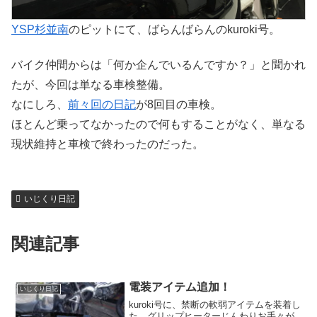
YSP杉並南
のピットにて、ばらんばらんのkuroki号。
バイク仲間からは「何か企んでいるんですか？」と聞かれ
たが、今回は単なる車検整備。
なにしろ、
前々回の日記
が8回目の車検。
ほとんど乗ってなかったので何もすることがなく、単なる
現状維持と車検で終わったのだった。
いじくり日記
関連記事
電装アイテム追加！
いじくり日記
kuroki号に、禁断の軟弱アイテムを装着し
た。グリップヒーターじんわりお手々が