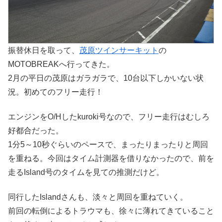
振替休日を取って、
茂原ツインサーキット
の
MOTOBREAKへ行ってきた。
2月の平日の茂原はガラガラで、10台以下しかいない状
況。初めてのフリー走行！
エンジンをO/Hしたkuroki号なので、フリー走行はむしろ
好都合だった。
1分5～10秒ぐらいのペースで、まったりまったりと周回
を重ねる。今回はタイム計測器を借りなかったので、前を
走るIsland号のタイムを見ての推測だけど。
同行したIslandさんも、淡々と周回を重ねていく。
前回の転倒によるトラウマも、徐々に薄れてきていること