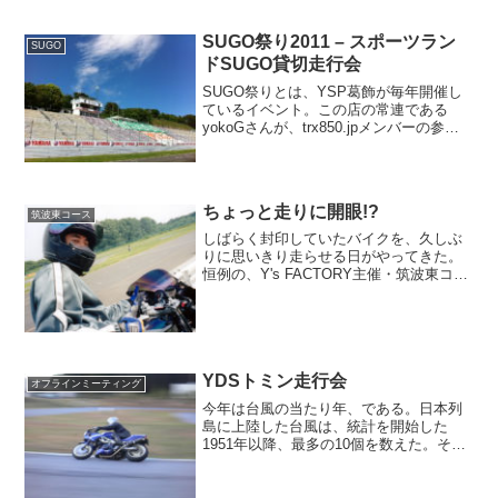
レート。...
SUGO祭り2011 – スポーツラン
SUGO
ドSUGO貸切走行会
SUGO祭りとは、YSP葛飾が毎年開催し
ているイベント。この店の常連である
yokoGさんが、trx850.jpメンバーの参加
の便宜を図ってくれたおかげで毎年参加
しているのだが、もはやjpの恒例イベン
トとして定着している。3ヶ月前に発生し
た東...
ちょっと走りに開眼!?
筑波東コース
しばらく封印していたバイクを、久しぶ
りに思いきり走らせる日がやってきた。
恒例の、Y's FACTORY主催・筑波東コー
ス走行会に参加したのだ。なぜ、封印し
ていたかというと、実は、kurokiの結婚が
原因なんである。やっぱり、結婚式で新
郎が松...
YDSトミン走行会
オフラインミーティング
今年は台風の当たり年、である。日本列
島に上陸した台風は、統計を開始した
1951年以降、最多の10個を数えた。そし
て今朝も、昨日まで台風だった温帯低気
圧が上陸した。12月だというのに。びゅ
ぅわぁぁぁぁぁぁぁぁぁ。ぶごおぉぉぉ