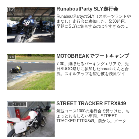
RunaboutParty SLY走行会
SLY
RunaboutPartyのSLY（スポーツランドや
まなし）走行会に参加した。5:30起床。
早朝にSLYに集合するのは辛すぎるの
で、前日から甲府に宿泊しているのだ。
宿泊先は、中央道甲府昭和ICのすぐ近く
に立つビジネスホテル、シーラックパル
甲...
MOTOBREAKでブートキャンプ
茂原
7:30。海ほたるパーキングエリアで、先
日SUGO祭りに参加したharadaくんと合
流。スキルアップを望む彼を茂原ツイン
サーキットのMOTOBREAKに連れてい
き、走り込むのだ。言わばブートキャン
プである。茂原は今日も暑くなりそうだ
ぞ！日曜...
STREET TRACKER FTRX849
いじくり日記
筑波コース1000の走行会で見つけた、ち
ょっとおもしろい車両。STREET
TRACKER FTRX849。前から。メーター
周り。タンク。スーパートラップマフラ
ー。ゼッケンプレートと、見慣れたトラ
スフレーム。メーター周りのゼッケンプ