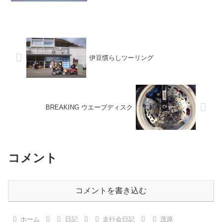
ぉぉぉぉぉぉぉ。窓...
伊豆慣らしツーリング
BREAKING ウエーブディスク
コメント
コメントを書き込む
ホーム
日記
走行会日記
茂原