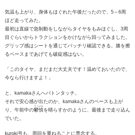
気温も上がり、身体もほぐれた午後だったので、5～6周
ほど走ってみた。
最初は直線で急制動をしながらタイヤをもみほぐし、3周
目ぐらいからトラクションをかけながら回ってみました。
グリップ感はシートを通じてバッチリ確認できる。膝を擦
るペースまであげても破綻感はない。
「このタイヤ、まだまだ大丈夫です！温めておいたので、
今なら行けますよ！」
と、kamakaさんへバトンタッチ。
それで安心感が出たのか、kamakaさんのペースも上が
うっぷん
り、午前中の
鬱憤
を晴らすかのように、最後まで走り込ん
でいた。
kuroki号も、周回を重ねることに専念する。