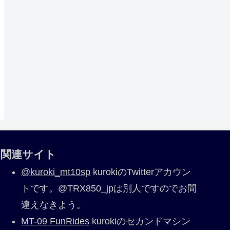
関連サイト
@kuroki_mt10sp
kurokiのTwitterアカウン
トです。@TRX850_jpは別人ですのでお間
違えなきよう。
MT-09 FunRides
kurokiのセカンドマシン