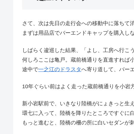
さて、次は先日の走行会への移動中に落ちて
まずは用品店でバーエンドキャップを購入し
しばらく逡巡した結果、「よし、工房へ行こ
何しろここは亀戸。蔵前橋通りを直進すれば
途中で
一之江のドラスタ
へ寄り道して、バー
10年ぐらい前はよく走った蔵前橋通りを小岩
新小岩駅前で、いきなり陸橋がにょきっと生
環七に入って、陸橋を降りたところですぐに
もっと進むと、陸橋の柵の所に白いセダンが