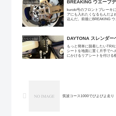
BREAKING ウエー
いじくり日記
kuroki号のフロントブレー
アにも入れたくなるもんだよね
込んだ。前後にBREAKING ウ
DAYTONA スレンダ
いじくり日記
もっと簡単に脱着したいTR
シートを地面に置く片手でヘ
にかけるリアシートを付ける横
筑波コース1000でぴよぴよ走り