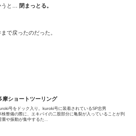
かうと…
閉まっとる。
井まで戻ったのだった。
多摩ショートツーリング
uroki号をドック入り。kuroki号に装着されているSP忠男
ーは、車検整備の際に、エキパイの二股部分に亀裂が入っていることが判
重や振動が集中するた...