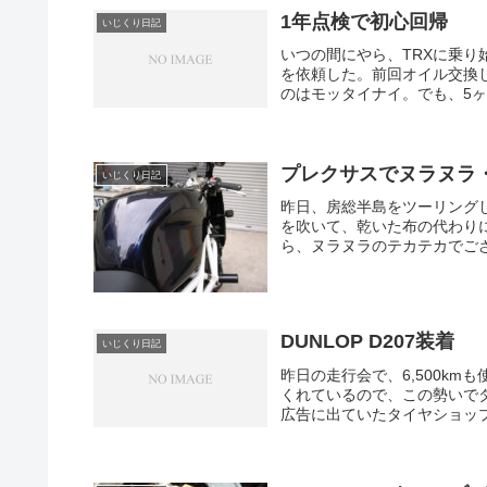
1年点検で初心回帰
いじくり日記
いつの間にやら、TRXに乗り
を依頼した。前回オイル交換し
のはモッタイナイ。でも、5ヶ
プレクサスでヌラヌラ
いじくり日記
昨日、房総半島をツーリングし
を吹いて、乾いた布の代わり
ら、ヌラヌラのテカテカでござ
DUNLOP D207装着
いじくり日記
昨日の走行会で、6,500k
くれているので、この勢いでタ
広告に出ていたタイヤショップ