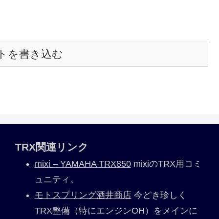
トを書き込む
TRX関連リンク
mixi – YAMAHA TRX850
mixiのTRX用コミ
ュニティ。
モトスプリング酒井商店
今どき珍しく
TRX整備（特にエンジンOH）をメインに