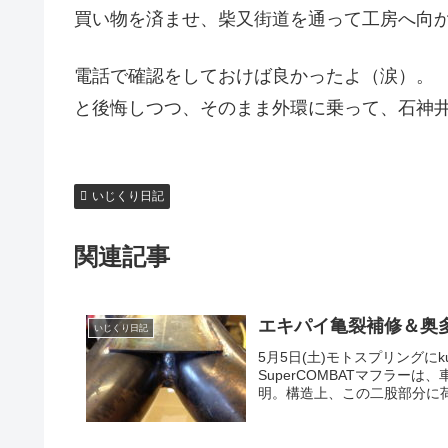
買い物を済ませ、柴又街道を通って工房へ向
電話で確認をしておけば良かったよ（涙）。
と後悔しつつ、そのまま外環に乗って、石神
いじくり日記
関連記事
エキパイ亀裂補修＆奥
いじくり日記
5月5日(土)モトスプリングにk
SuperCOMBATマフラ
明。構造上、この二股部分に荷