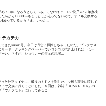
始めて1年になろうとしている。てなわけで、YSP松戸東へ1年点検
た時から1,000kmちょっとしか走ってないので、オイル交換する
月経っているから「ま、いっか...
・テカテカ
てきたkuroki号。今日は丹念に掃除しちゃったのだ。プレクサス
にリード・クッキングペーパーでシコシコと拭き上げれば、ほー
ーい。さすが、ショウカーの展示の現場...
mも使った純正タイヤに、最後のトドメを刺した。今日も爽快に晴れて
イヤ交換に行くことにした。今回は、雑誌「ROAD RIDER」の
「ウルフモト」に行ってみるこ...