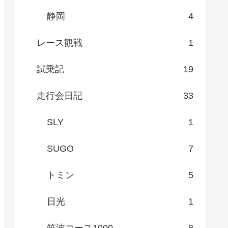
静岡
4
レース観戦
1
試乗記
19
走行会日記
33
SLY
1
SUGO
7
トミン
5
日光
1
筑波コース1000
8