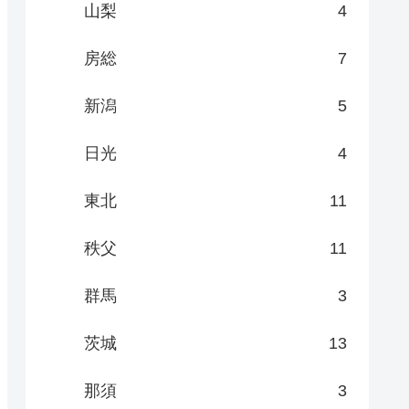
山梨
4
房総
7
新潟
5
日光
4
東北
11
秩父
11
群馬
3
茨城
13
那須
3