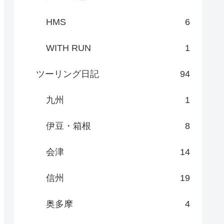
HMS
6
WITH RUN
1
ツーリング日記
94
九州
1
伊豆・箱根
8
会津
14
信州
19
奥多摩
4