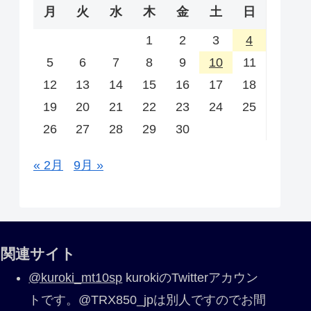
月
火
水
木
金
土
日
1
2
3
4
5
6
7
8
9
10
11
12
13
14
15
16
17
18
19
20
21
22
23
24
25
26
27
28
29
30
« 2月
9月 »
関連サイト
@kuroki_mt10sp
kurokiのTwitterアカウン
トです。@TRX850_jpは別人ですのでお間