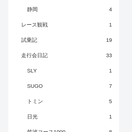
静岡
4
レース観戦
1
試乗記
19
走行会日記
33
SLY
1
SUGO
7
トミン
5
日光
1
筑波コース1000
8