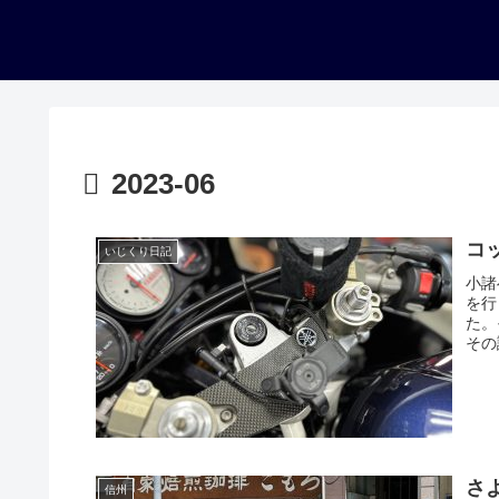
2023-06
コ
いじくり日記
小諸
を行
た。
その
さ
信州