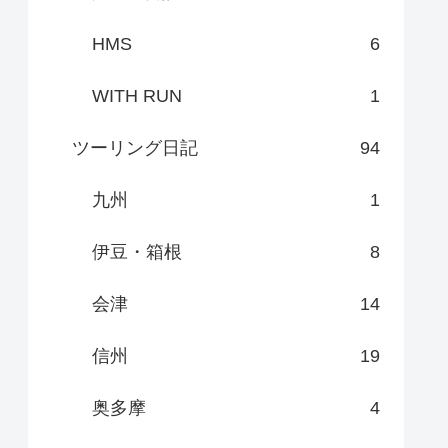
HMS
6
WITH RUN
1
ツーリング日記
94
九州
1
伊豆・箱根
8
会津
14
信州
19
奥多摩
4