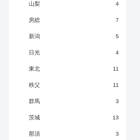
山梨
4
房総
7
新潟
5
日光
4
東北
11
秩父
11
群馬
3
茨城
13
那須
3