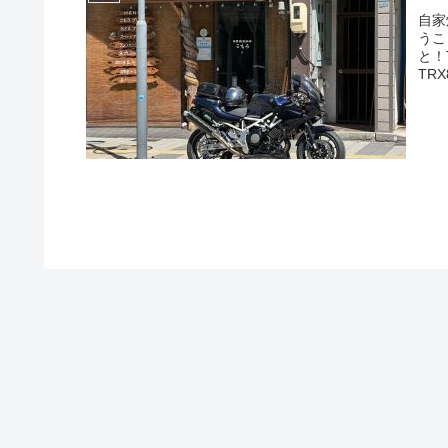
自家
うこ
と！
TR