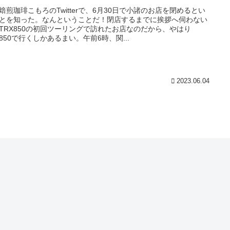
焙煎珈琲こもろのTwitterで、6月30日で小諸のお店を閉めるとい
とを知った。なんということだ！閉店するまでに挨拶へ伺わない
TRX850の初回ツーリングで訪れたお店なのだから、やはり
X850で行くしかあるまい。午前6時、関...
2023.06.04